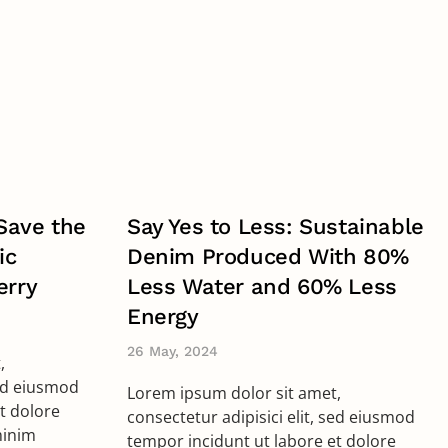
Save the
Say Yes to Less: Sustainable
ic
Denim Produced With 80%
erry
Less Water and 60% Less
Energy
26 May, 2024
,
sed eiusmod
Lorem ipsum dolor sit amet,
t dolore
consectetur adipisici elit, sed eiusmod
minim
tempor incidunt ut labore et dolore