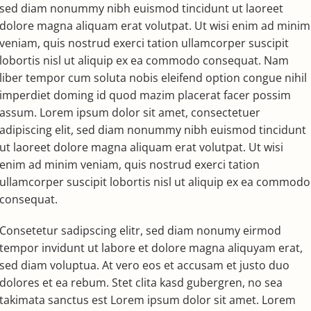
sed diam nonummy nibh euismod tincidunt ut laoreet
dolore magna aliquam erat volutpat. Ut wisi enim ad minim
veniam, quis nostrud exerci tation ullamcorper suscipit
lobortis nisl ut aliquip ex ea commodo consequat. Nam
liber tempor cum soluta nobis eleifend option congue nihil
imperdiet doming id quod mazim placerat facer possim
assum. Lorem ipsum dolor sit amet, consectetuer
adipiscing elit, sed diam nonummy nibh euismod tincidunt
ut laoreet dolore magna aliquam erat volutpat. Ut wisi
enim ad minim veniam, quis nostrud exerci tation
ullamcorper suscipit lobortis nisl ut aliquip ex ea commodo
consequat.
Consetetur sadipscing elitr, sed diam nonumy eirmod
tempor invidunt ut labore et dolore magna aliquyam erat,
sed diam voluptua. At vero eos et accusam et justo duo
dolores et ea rebum. Stet clita kasd gubergren, no sea
takimata sanctus est Lorem ipsum dolor sit amet. Lorem